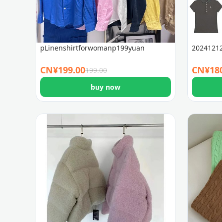
pLinenshirtforwomanp199yuan
20241212
CN¥
199.00
CN¥
18
199.00
buy now