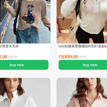
小熊套头毛衣
lulu衫修身显瘦螺纹针织打底衫p
0.00
CN¥
99.00
250.00
99.00
buy now
buy now