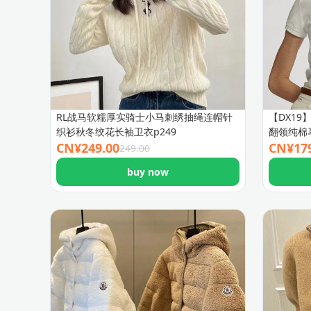
RL战马软糯厚实骑士小马刺绣抽绳连帽针
【DX1
织衫秋冬绞花长袖卫衣p249
翻领纯棉
CN¥
249.00
CN¥
17
249.00
buy now