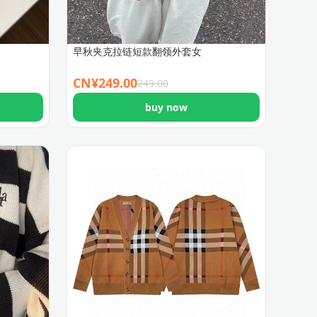
早秋夹克拉链短款翻领外套女
CN¥
249.00
249.00
buy now