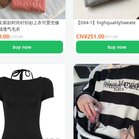
女新款时尚针织衫上衣可爱兜修
【DX4-1】highqualitySweate
领透气毛衣
9.00
CN¥
251.00
229.00
251.00
buy now
buy now