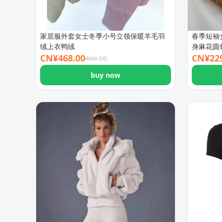
家居服外套女士冬季小号立领保暖羊毛羽
春季短袖
绒上衣鸭绒
身麻花圆
CN¥
468.00
CN¥
22
468.00
buy now