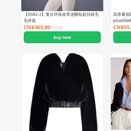
【DX82-2】复古环保皮草连帽短款拉链毛
高质量假
毛外套
plsaddw
CN¥
363.00
CN¥
55
363.00
buy now