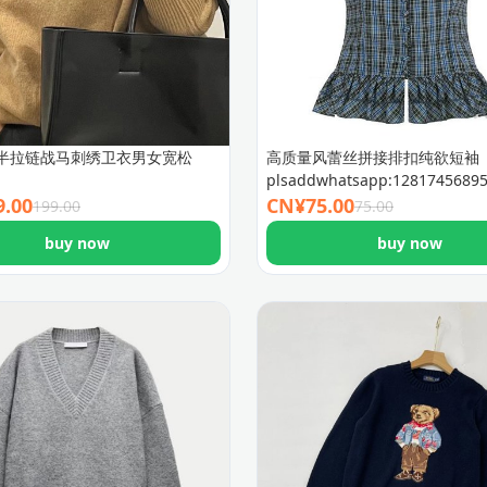
半拉链战马刺绣卫衣男女宽松
高质量风蕾丝拼接排扣纯欲短袖
plsaddwhatsapp:12817456895
9.00
CN¥
75.00
199.00
75.00
buy now
buy now