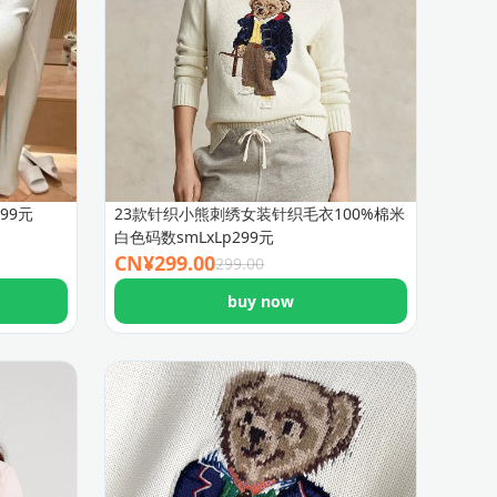
99元
23款针织小熊刺绣女装针织毛衣100%棉米
白色码数smLxLp299元
CN¥
299.00
299.00
buy now