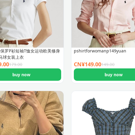
9】保罗P衫短袖T恤女运动欧美修身
pshirtforwomanp149yuan
马球女装上衣
9.00
CN¥
149.00
179.00
149.00
buy now
buy now