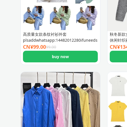
高质量女款条纹衬衫外套
秋冬新款
plsaddwhatsapp:14482012280ifuneedsizeguid
休闲针织
CN¥
99.00
CN¥
13
99.00
buy now