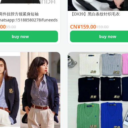
两件挂脖方领紧身短袖
【DX39】黑白条纹针织毛衣
hatsapp:15188580278ifuneedsizeguid
.00
CN¥
159.00
55.00
159.00
buy now
buy now