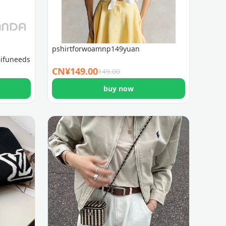
pshirtforwoamnp149yuan
ifuneedsizeguid
CN¥
149.00
149.00
buy now