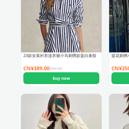
23款女装衬衣连衣裙小马刺绣款蓝白条纹
提花刺绣
CN¥
389.00
CN¥
25
389.00
buy now