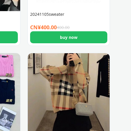
20241105sweater
CN¥
400.00
400.00
buy now