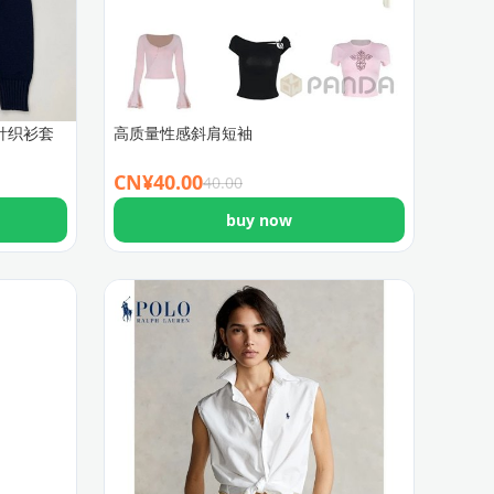
针织衫套
高质量性感斜肩短袖
CN¥
40.00
40.00
buy now