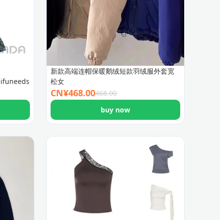
新款高端连帽保暖鹅绒短款羽绒服外套宽
ifuneedsizeguid
松女
CN¥
468.00
468.00
buy now