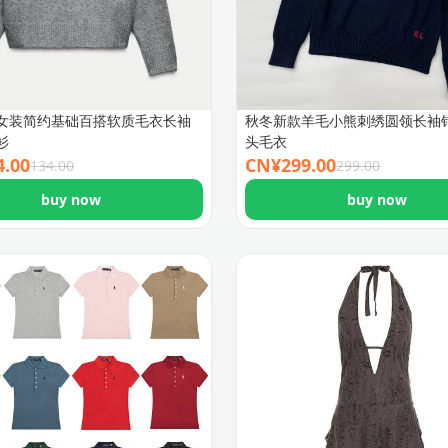
女装简约基础百搭软质毛衣长袖
秋冬新款羊毛小熊刺绣圆领长袖
衫
头毛衣
4.00
CN¥
299.00
134.00
299.00
buy now
buy now